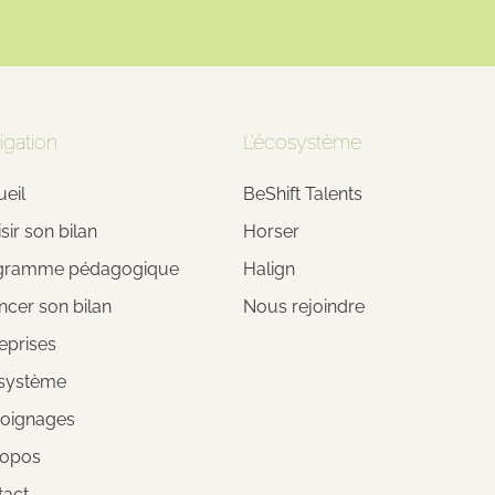
igation
L’écosystème
eil
BeShift Talents
sir son bilan
Horser
gramme pédagogique
Halign
ncer son bilan
Nous rejoindre
eprises
système
oignages
ropos
tact