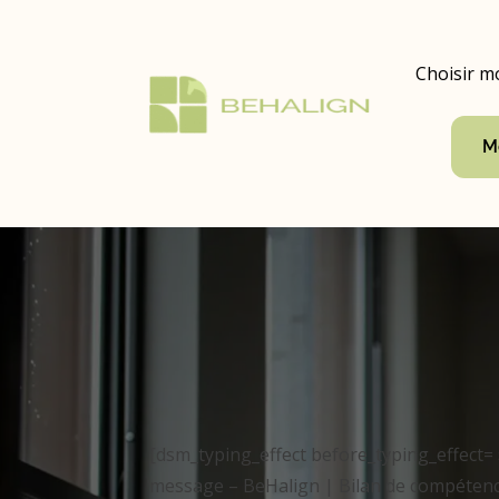
Choisir m
M
[dsm_typing_effect before_typing_effect=
message – BeHalign | Bilan de compétence