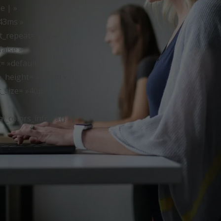
e | »
243ms »
_repeat= »off »
alse »
= »default »
e_height= »1.2em »
_size= »40px »
_colors_info= »{} »]