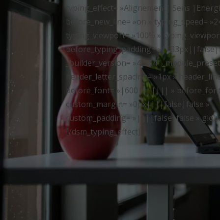
typing_effect= »Alignement| Sens |Energi
before_new_line= »on » typing_speed= »
typing_viewport= »100% » typing_viewport
before_typing_padding= »||33px||false|f
_builder_version= »4.27.4″ _module_preset
header_letter_spacing= »1px » header_lin
before_font= »|600||||||| » before_font
custom_margin= »0px||||false|false »
custom_padding= »||||false|false » global
[/dsm_typing_effect]