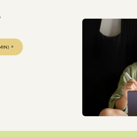
?
MIN)