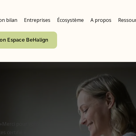
on bilan
Entreprises
Écosystème
A propos
Ressou
on Espace BeHalign
 »Merci pour votre
s certifié »