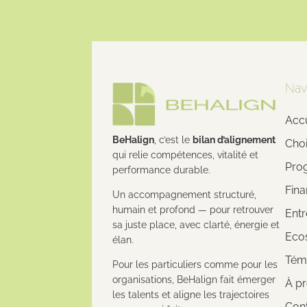
Nav
Accu
BeHalign
, c’est le
bilan d’alignement
Choi
qui relie compétences, vitalité et
Pro
performance durable.
Fina
Un accompagnement structuré,
humain et profond — pour retrouver
Entr
sa juste place, avec clarté, énergie et
Eco
élan.
Tém
Pour les particuliers comme pour les
organisations, BeHalign fait émerger
À p
les talents et aligne les trajectoires
Con