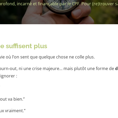
ofond, incarné et finançable par le CPF. Pour (re)trouver sa
 suffisent plus
vie où l’on sent que quelque chose ne colle plus.
burn-out, ni une crise majeure… mais plutôt une forme de
d
ignorer :
”
out va bien.”
eux vraiment.”