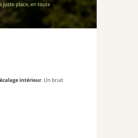
 juste place, en toute
écalage intérieur
. Un bruit