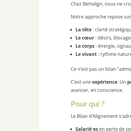
Chez BeHalign, nous ne croy
Notre approche repose su
La tête
: clarté stratégiq
Le cœur
: désirs, blocage
Le corps
: énergie, signa
Le vivant
: rythme nature
Ce n’est pas un bilan “admin
C’est une
expérience
. Un
p
avancer, en conscience.
Pour qui ?
Le Bilan d’Alignement s’ad
Salarié·es
en perte de s