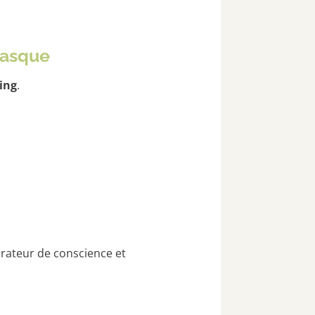
masque
ing
.
érateur de conscience et