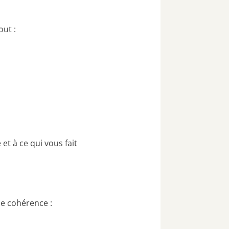
out :
t à ce qui vous fait
de cohérence :