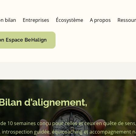
n bilan
Entreprises
Écosystème
A propos
Ressour
n Espace BeHalign
Bilan d’alignement,
de 10 semaines conçu pour celles et ceux en quête de sens, 
, introspection guidée, équicoaching et accompagnement na