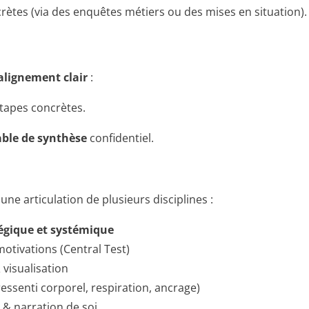
rètes (via des enquêtes métiers ou des mises en situation).
alignement clair
:
étapes concrètes.
able de synthèse
confidentiel.
e articulation de plusieurs disciplines :
égique et systémique
otivations (Central Test)
 visualisation
ssenti corporel, respiration, ancrage)
 & narration de soi