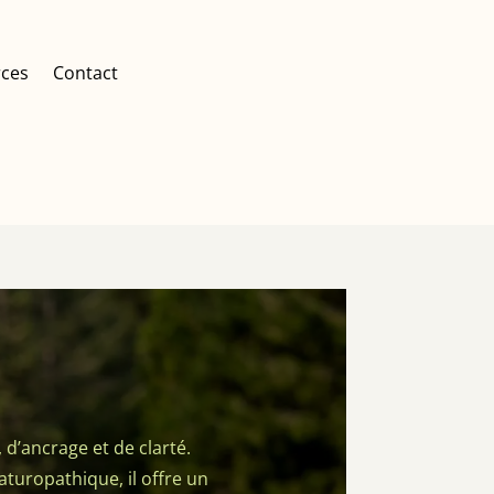
ces
Contact
d’ancrage et de clarté.
turopathique, il offre un